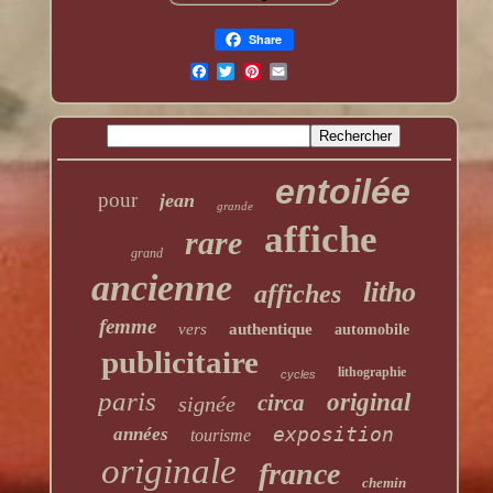
Share
entoilée
pour
jean
grande
affiche
rare
grand
ancienne
litho
affiches
femme
vers
authentique
automobile
publicitaire
lithographie
cycles
paris
original
circa
signée
exposition
années
tourisme
originale
france
chemin