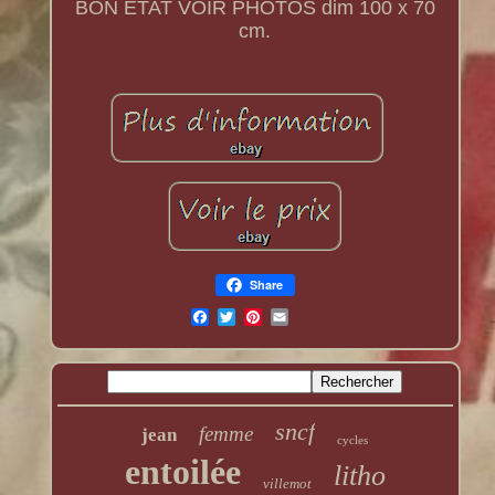
BON ETAT VOIR PHOTOS dim 100 x 70
cm.
Share
sncf
femme
jean
cycles
entoilée
litho
villemot