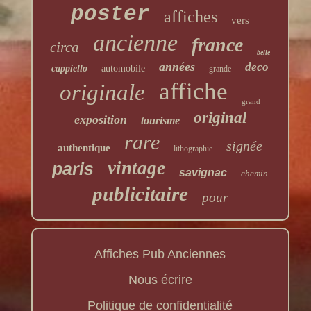
poster
affiches
vers
ancienne
france
circa
belle
années
deco
cappiello
automobile
grande
affiche
originale
grand
original
exposition
tourisme
rare
signée
authentique
lithographie
vintage
paris
savignac
chemin
publicitaire
pour
Affiches Pub Anciennes
Nous écrire
Politique de confidentialité