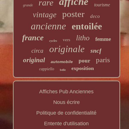
affiche
rare
tourisme
grande
poster
vintage
deco
ancienne
entoilée
france
litho
femme
vers
cycles
originale
sncf
circa
paris
original
pour
automobile
exposition
cappiello
belle
Affiches Pub Anciennes
Nous écrire
Politique de confidentialité
Entente d'utilisation