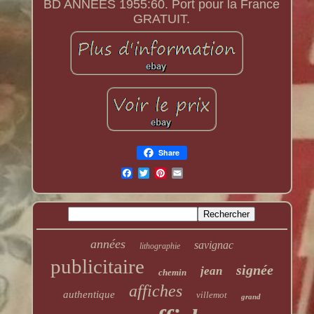
BD ANNEES 1955:60. Port pour la France
GRATUIT.
Share
années
savignac
lithographie
publicitaire
signée
jean
chemin
affiches
authentique
villemot
grand