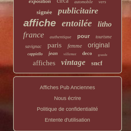
circa
exposition
vers
automobile
publicitaire
signée
affiche
entoilée
litho
france
pour
tourisme
authentique
paris
original
femme
savignac
jean
deco
cappiello
villemot
grande
vintage
affiches
sncf
Affiches Pub Anciennes
Nous écrire
Politique de confidentialité
Entente d'utilisation