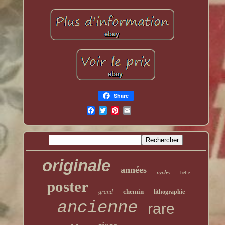
Share
originale
années
cycles
belle
poster
chemin
grand
lithographie
ancienne
rare