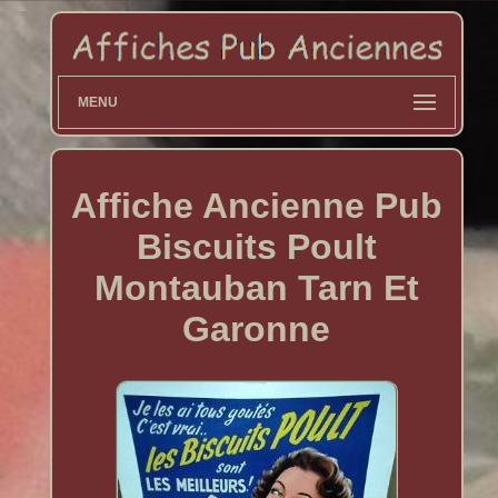
MENU
Affiche Ancienne Pub
Biscuits Poult
Montauban Tarn Et
Garonne