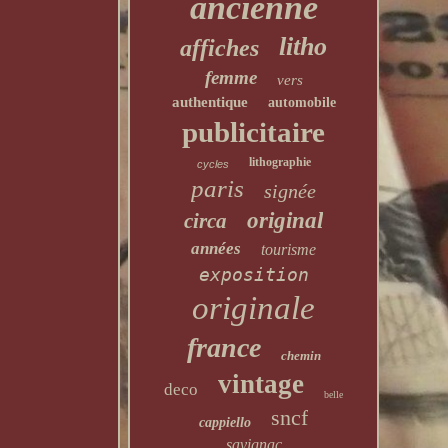
ancienne
litho
affiches
femme
vers
authentique
automobile
publicitaire
lithographie
cycles
paris
signée
original
circa
années
tourisme
exposition
originale
france
chemin
vintage
deco
belle
sncf
cappiello
savignac