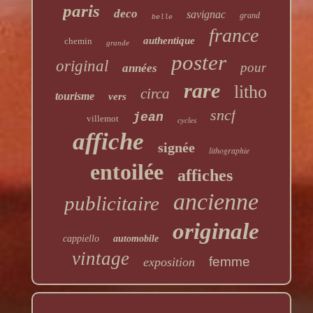
paris
deco
savignac
grand
belle
france
authentique
chemin
grande
poster
original
pour
années
rare
litho
circa
tourisme
vers
sncf
jean
villemot
cycles
affiche
signée
lithographie
entoilée
affiches
ancienne
publicitaire
originale
cappiello
automobile
vintage
femme
exposition