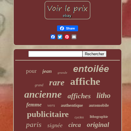
Share
entoilée
pour
jean
grande
affiche
rare
grand
ancienne
litho
affiches
femme
vers
authentique
automobile
publicitaire
lithographie
cycles
paris
original
circa
signée