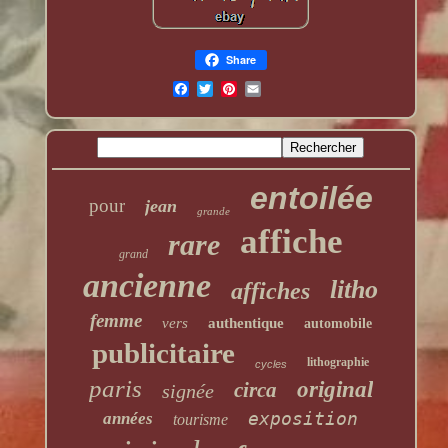
Share
entoilée
pour
jean
grande
affiche
rare
grand
ancienne
litho
affiches
femme
vers
authentique
automobile
publicitaire
lithographie
cycles
paris
original
circa
signée
exposition
années
tourisme