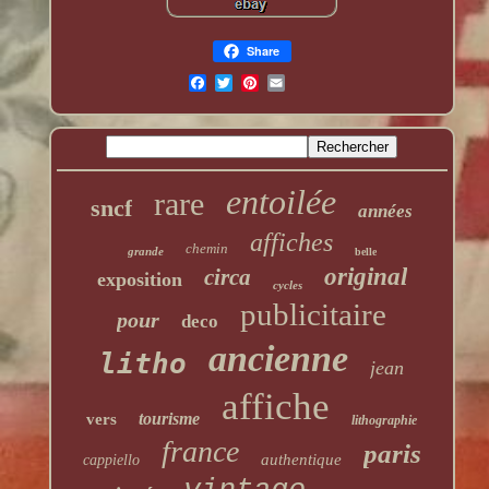
Share
entoilée
rare
sncf
années
affiches
chemin
grande
belle
original
circa
exposition
cycles
publicitaire
pour
deco
ancienne
litho
jean
affiche
tourisme
vers
lithographie
france
paris
authentique
cappiello