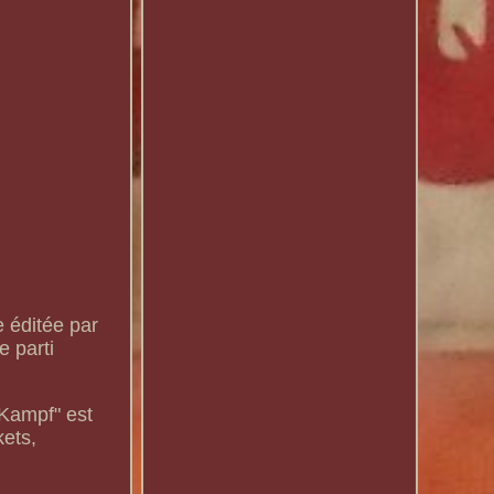
e éditée par
e parti
 Kampf" est
kets,