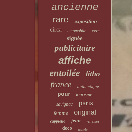
ancienne
rare
exposition
circa
vers
automobile
signée
publicitaire
affiche
entoilée
litho
france
authentique
pour
tourisme
paris
savignac
original
femme
jean
cappiello
villemot
deco
grande