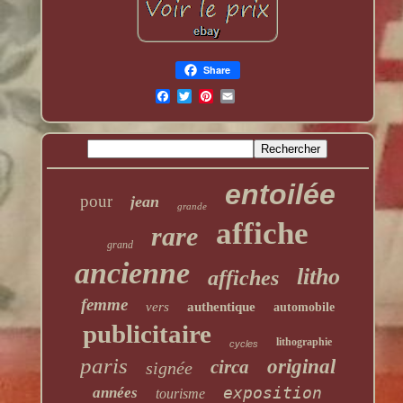
Share
entoilée
pour
jean
grande
affiche
rare
grand
ancienne
litho
affiches
femme
vers
authentique
automobile
publicitaire
lithographie
cycles
paris
original
circa
signée
exposition
années
tourisme