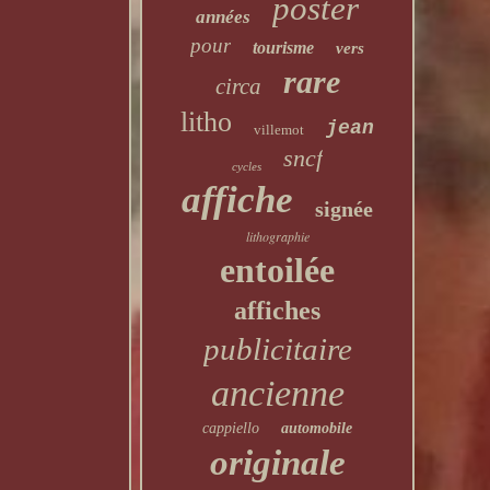
poster
années
pour
tourisme
vers
rare
circa
litho
jean
villemot
sncf
cycles
affiche
signée
lithographie
entoilée
affiches
publicitaire
ancienne
cappiello
automobile
originale