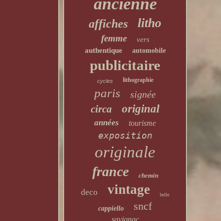
ancienne
litho
affiches
femme
vers
authentique
automobile
publicitaire
lithographie
cycles
paris
signée
original
circa
années
tourisme
exposition
originale
france
chemin
vintage
deco
belle
sncf
cappiello
savignac