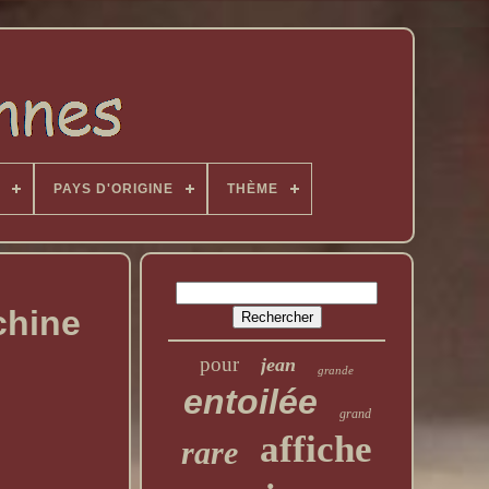
PAYS D'ORIGINE
THÈME
chine
pour
jean
grande
entoilée
grand
affiche
rare