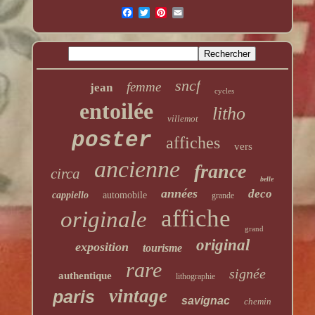
sncf
femme
jean
cycles
entoilée
litho
villemot
poster
affiches
vers
ancienne
france
circa
belle
années
deco
cappiello
automobile
grande
affiche
originale
grand
original
exposition
tourisme
rare
signée
authentique
lithographie
vintage
paris
savignac
chemin