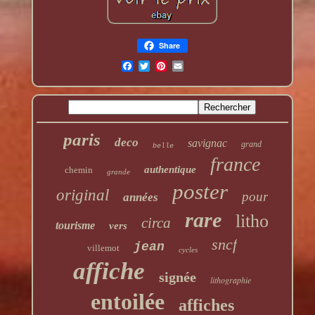
Share
paris
deco
savignac
grand
belle
france
authentique
chemin
grande
poster
original
pour
années
rare
litho
circa
tourisme
vers
sncf
jean
villemot
cycles
affiche
signée
lithographie
entoilée
affiches