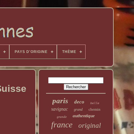
PAYS D'ORIGINE
THÈME
Suisse
paris
deco
belle
savignac
chemin
grand
authentique
grande
france
original