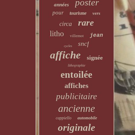
poster
années
pour
tourisme
vers
rare
circa
litho
jean
villemot
sncf
cycles
affiche
signée
lithographie
entoilée
affiches
publicitaire
ancienne
cappiello
automobile
originale