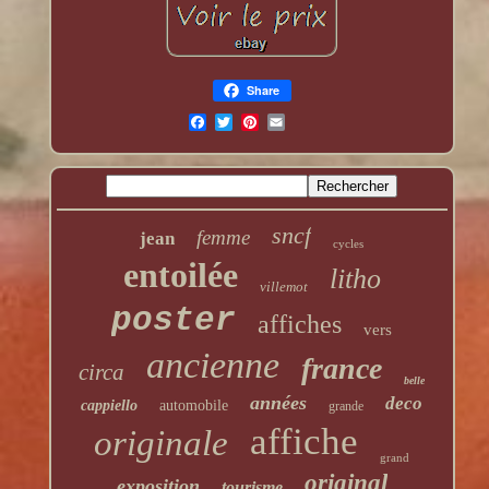
Share
sncf
femme
jean
cycles
entoilée
litho
villemot
poster
affiches
vers
ancienne
france
circa
belle
années
deco
cappiello
automobile
grande
affiche
originale
grand
original
exposition
tourisme