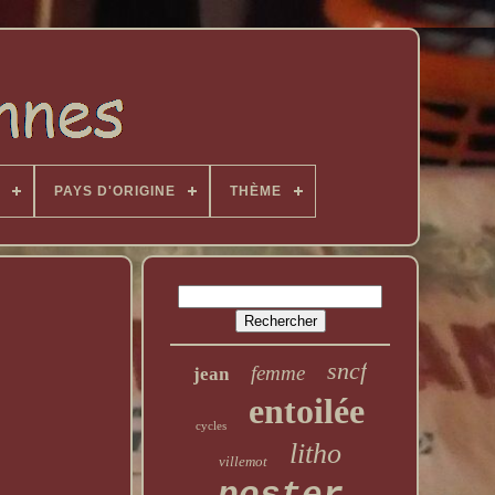
PAYS D'ORIGINE
THÈME
sncf
femme
jean
entoilée
cycles
litho
villemot