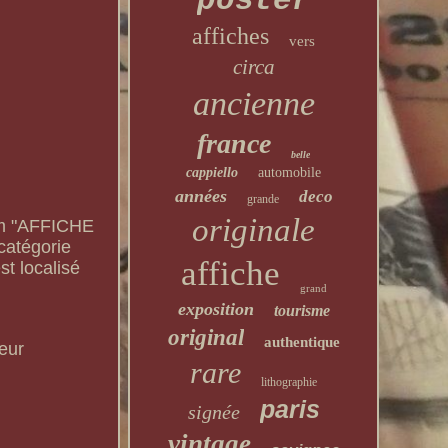
poster
affiches
vers
circa
ancienne
france
belle
cappiello
automobile
années
deco
grande
originale
m "AFFICHE
catégorie
affiche
st localisé
grand
exposition
tourisme
original
authentique
eur
rare
lithographie
paris
signée
vintage