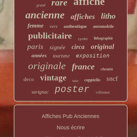
affiche
rare
grand
ancienne
litho
affiches
femme
vers
authentique
automobile
publicitaire
lithographie
cycles
paris
original
circa
signée
exposition
années
tourisme
originale
france
chemin
vintage
sncf
deco
cappiello
belle
poster
savignac
villemot
Affiches Pub Anciennes
Nous écrire