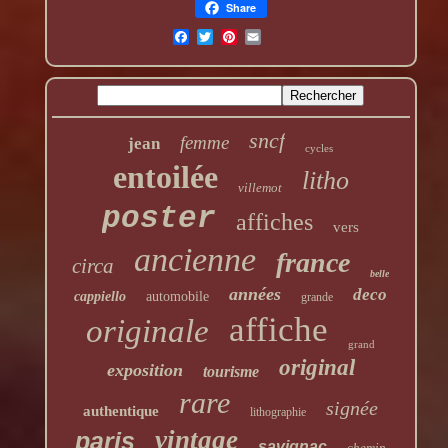
Share
sncf
femme
jean
cycles
entoilée
litho
villemot
poster
affiches
vers
ancienne
france
circa
belle
années
deco
cappiello
automobile
grande
affiche
originale
grand
original
exposition
tourisme
rare
signée
authentique
lithographie
vintage
paris
savignac
chemin