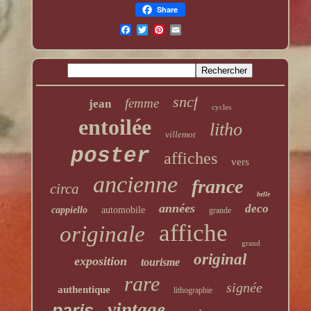
Share
sncf
femme
jean
cycles
entoilée
litho
villemot
poster
affiches
vers
ancienne
france
circa
belle
années
deco
cappiello
automobile
grande
affiche
originale
grand
original
exposition
tourisme
rare
signée
authentique
lithographie
vintage
paris