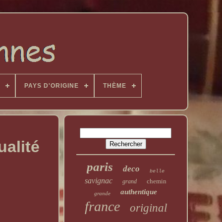
PAYS D'ORIGINE
THÈME
ualité
paris
deco
belle
savignac
chemin
grand
authentique
grande
france
original