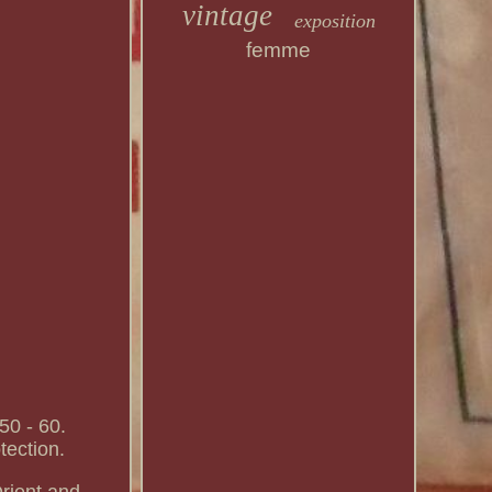
vintage
exposition
femme
50 - 60.
tection.
rient and