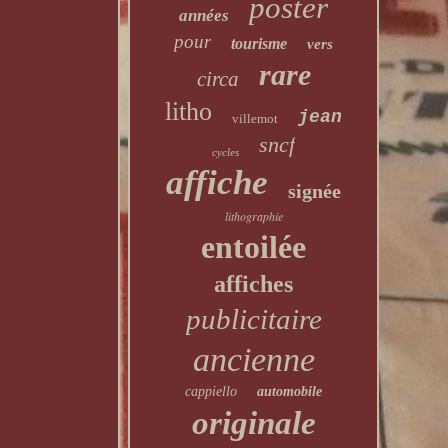
poster
années
pour
tourisme
vers
rare
circa
litho
jean
villemot
sncf
cycles
affiche
signée
lithographie
entoilée
affiches
publicitaire
ancienne
cappiello
automobile
originale