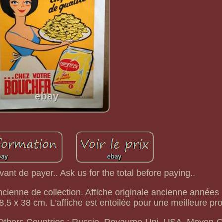
nt de payer.. Ask us for the total before paying..
ancienne de collection. Affiche originale ancienne années 
8,5 x 38 cm. L'affiche est entoilée pour une meilleure pro
ll Others Countries : Russie, Royaume-Uni, USA, Moyen-O