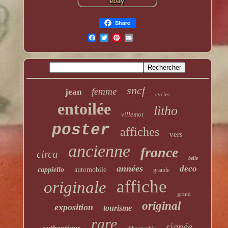
Share
sncf
femme
jean
cycles
entoilée
litho
villemot
poster
affiches
vers
ancienne
france
circa
belle
années
deco
cappiello
automobile
grande
affiche
originale
grand
original
exposition
tourisme
rare
signée