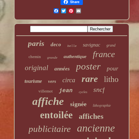
Share
paris
deco
savignac
grand
belle
france
authentique
chemin
grande
poster
original
pour
années
rare
litho
circa
tourisme
vers
sncf
jean
villemot
cycles
affiche
signée
lithographie
entoilée
affiches
ancienne
publicitaire