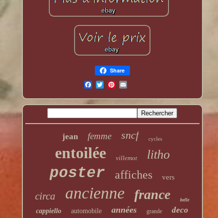
Share
sncf
femme
jean
cycles
entoilée
litho
villemot
poster
affiches
vers
ancienne
france
circa
belle
années
deco
cappiello
automobile
grande