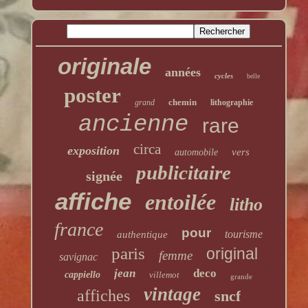
originale
années
cycles
belle
poster
chemin
grand
lithographie
ancienne
rare
circa
exposition
vers
automobile
publicitaire
signée
affiche
entoilée
litho
france
pour
tourisme
authentique
paris
original
femme
savignac
jean
deco
cappiello
villemot
grande
vintage
affiches
sncf