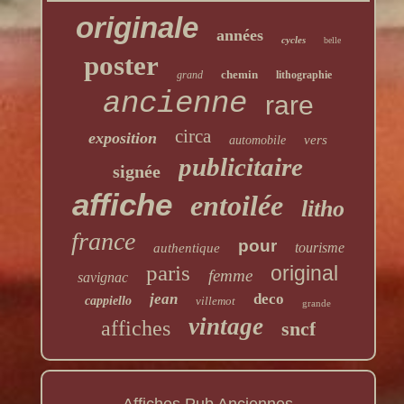
originale
années
cycles
belle
poster
chemin
grand
lithographie
ancienne
rare
circa
exposition
vers
automobile
publicitaire
signée
affiche
entoilée
litho
france
pour
tourisme
authentique
paris
original
femme
savignac
jean
deco
cappiello
villemot
grande
vintage
affiches
sncf