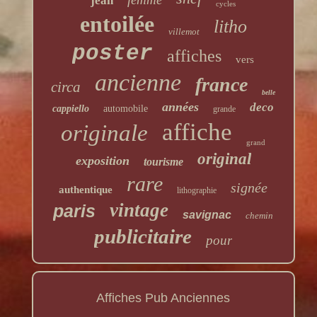
jean
cycles
entoilée
litho
villemot
poster
affiches
vers
ancienne
france
circa
belle
années
deco
cappiello
automobile
grande
affiche
originale
grand
original
exposition
tourisme
rare
signée
authentique
lithographie
vintage
paris
savignac
chemin
publicitaire
pour
Affiches Pub Anciennes