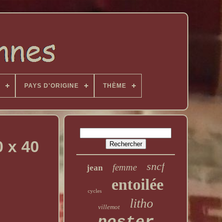
PAYS D'ORIGINE
THÈME
0 x 40
sncf
femme
jean
entoilée
cycles
litho
villemot