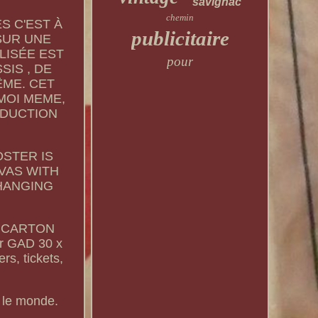
savignac
chemin
ES C'EST À
publicitaire
SUR UNE
LISÉE EST
pour
IS , DE
ÊME. CET
MOI MEME,
ODUCTION
OSTER IS
NVAS WITH
 HANGING
U CARTON
r GAD 30 x
rs, tickets,
s le monde.