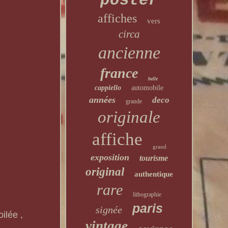
poster
affiches
vers
circa
ancienne
france
belle
cappiello
automobile
années
deco
grande
originale
affiche
grand
exposition
tourisme
original
authentique
rare
lithographie
paris
signée
ilée ,
vintage