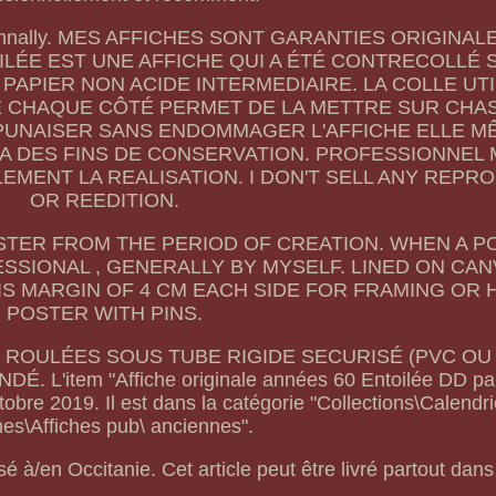
essionnally. MES AFFICHES SONT GARANTIES ORIGINAL
OILÉE EST UNE AFFICHE QUI A ÉTÉ CONTRECOLLÉ 
PAPIER NON ACIDE INTERMEDIAIRE. LA COLLE UTI
 CHAQUE CÔTÉ PERMET DE LA METTRE SUR CHASS
PUNAISER SANS ENDOMMAGER L'AFFICHE ELLE M
A DES FINS DE CONSERVATION. PROFESSIONNEL 
LEMENT LA REALISATION. I DON'T SELL ANY REPR
OR REEDITION.
OSTER FROM THE PERIOD OF CREATION. WHEN A P
FESSIONAL , GENERALLY BY MYSELF. LINED ON CA
IS MARGIN OF 4 CM EACH SIDE FOR FRAMING OR
POSTER WITH PINS.
S ROULÉES SOUS TUBE RIGIDE SECURISÉ (PVC O
L'item "Affiche originale années 60 Entoilée DD pa
obre 2019. Il est dans la catégorie "Collections\Calendrie
hes\Affiches pub\ anciennes".
sé à/en Occitanie. Cet article peut être livré partout dan