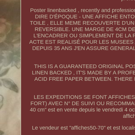
Poster linenbacked , recently and prof
DIRE D'ÉPOQUE - UNE AFFICHE ENT
TOILE , ELLE MEME RECOUVERTE D'UN 
REVERSIBLE. UNE MARGE DE 4CM DE
L'ENCADRER OU SIMPLEMENT DE LA 
ACTE EST REALISÉ POUR LES MUSEES 
DEPUIS 35 ANS J'EN ASSURE GENERA
THIS IS A GUARANTEED ORIGINAL P
LINEN BACKED , IT'S MADE BY A PRO
ACID FREE PAPER BETWEEN. THERE 
LES EXPEDITIONS SE FONT AFFICHE
FORT) AVEC N° DE SUIVI OU RECOMMANDÉ. 
40 cm" est en vente depuis le vendredi 4 oct
affic
Le vendeur est "affiches50-70" et est locali