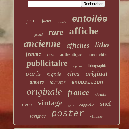
entoilée
pour
jean
grande
affiche
rare
grand
ancienne
litho
affiches
femme
vers
authentique
automobile
publicitaire
lithographie
cycles
paris
original
circa
signée
exposition
années
tourisme
originale
france
chemin
vintage
sncf
deco
cappiello
belle
poster
savignac
villemot