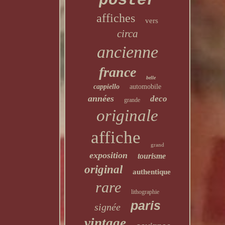
poster
affiches
vers
circa
ancienne
france
belle
cappiello
automobile
années
deco
grande
originale
affiche
grand
exposition
tourisme
original
authentique
rare
lithographie
paris
signée
vintage