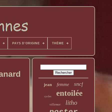
PAYS D'ORIGINE
THÈME
canard
sncf
femme
jean
entoilée
cycles
litho
villemot