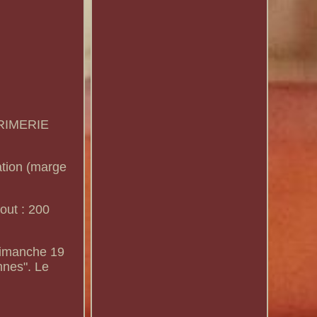
MPRIMERIE
ation (marge
out : 200
dimanche 19
ennes". Le