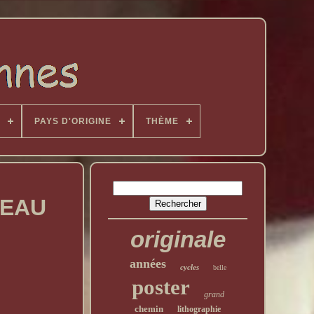
PAYS D'ORIGINE
THÈME
REAU
originale
années
cycles
belle
poster
grand
chemin
lithographie