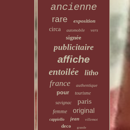
ancienne
rare
exposition
circa
vers
automobile
signée
publicitaire
affiche
entoilée
litho
france
authentique
pour
tourisme
paris
savignac
original
femme
jean
cappiello
villemot
deco
grande