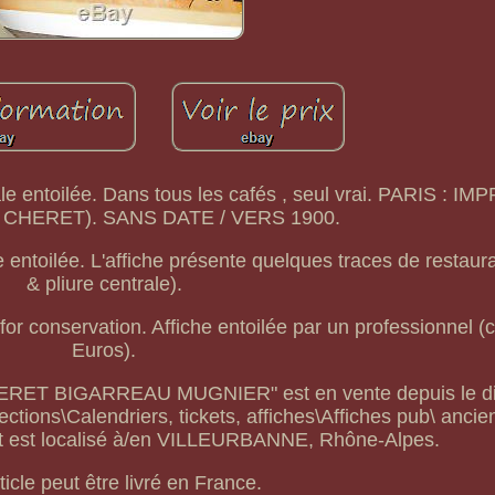
nale entoilée. Dans tous les cafés , seul vrai. PARIS : I
er CHERET). SANS DATE / VERS 1900.
ntoilée. L'affiche présente quelques traces de restaur
& pliure centrale).
for conservation. Affiche entoilée par un professionnel (c
Euros).
S CHERET BIGARREAU MUGNIER" est en vente depuis le 
lections\Calendriers, tickets, affiches\Affiches pub\ anci
et est localisé à/en VILLEURBANNE, Rhône-Alpes.
ticle peut être livré en France.