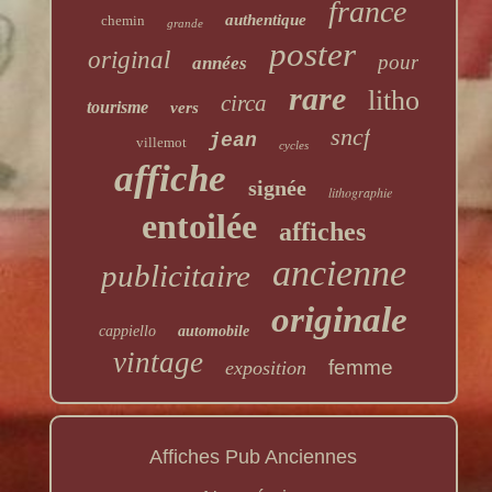
france
authentique
chemin
grande
poster
original
pour
années
rare
litho
circa
tourisme
vers
sncf
jean
villemot
cycles
affiche
signée
lithographie
entoilée
affiches
ancienne
publicitaire
originale
cappiello
automobile
vintage
femme
exposition
Affiches Pub Anciennes