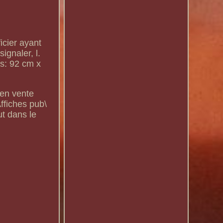
icier ayant
ignaler, l.
ns: 92 cm x
 en vente
Affiches pub\
ut dans le