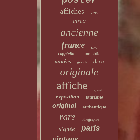
poster
affiches
vers
circa
ancienne
france
belle
cappiello
automobile
années
deco
grande
originale
affiche
grand
exposition
tourisme
original
authentique
rare
lithographie
paris
signée
vintage