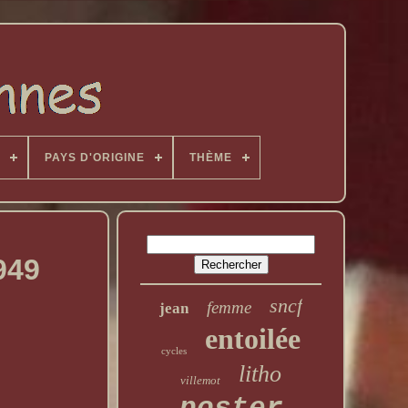
PAYS D'ORIGINE
THÈME
949
sncf
femme
jean
entoilée
cycles
litho
villemot