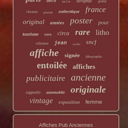
deco
savignac
grand
belle
france
authentique
chemin
grande
poster
original
pour
années
rare
litho
circa
tourisme
vers
sncf
jean
villemot
cycles
affiche
signée
lithographie
entoilée
affiches
ancienne
publicitaire
originale
cappiello
automobile
vintage
femme
exposition
Affiches Pub Anciennes