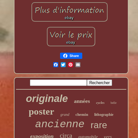
Share
originale
années
cycles
belle
poster
chemin
grand
lithographie
ancienne
rare
circa
exposition
vers
automobile