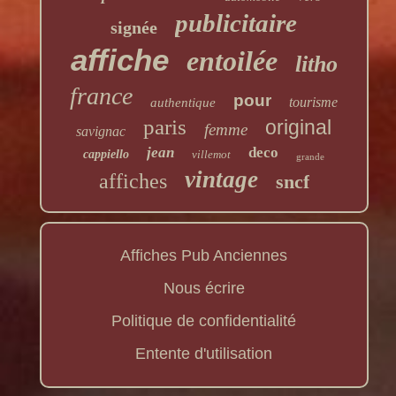
publicitaire
signée
affiche
entoilée
litho
france
pour
tourisme
authentique
paris
original
femme
savignac
jean
deco
cappiello
villemot
grande
vintage
affiches
sncf
Affiches Pub Anciennes
Nous écrire
Politique de confidentialité
Entente d'utilisation