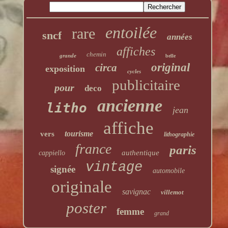
entoilée
rare
sncf
années
affiches
chemin
grande
belle
original
circa
exposition
cycles
publicitaire
pour
deco
ancienne
litho
jean
affiche
tourisme
vers
lithographie
france
paris
authentique
cappiello
vintage
signée
automobile
originale
savignac
villemot
poster
femme
grand