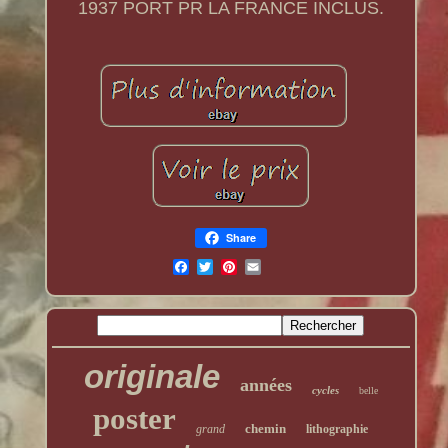
1937 PORT PR LA FRANCE INCLUS.
Share
originale
années
cycles
belle
poster
chemin
grand
lithographie