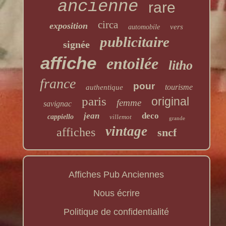
ancienne
rare
circa
exposition
vers
automobile
publicitaire
signée
affiche
entoilée
litho
france
pour
tourisme
authentique
paris
original
femme
savignac
jean
deco
cappiello
villemot
grande
vintage
affiches
sncf
Affiches Pub Anciennes
Nous écrire
Politique de confidentialité