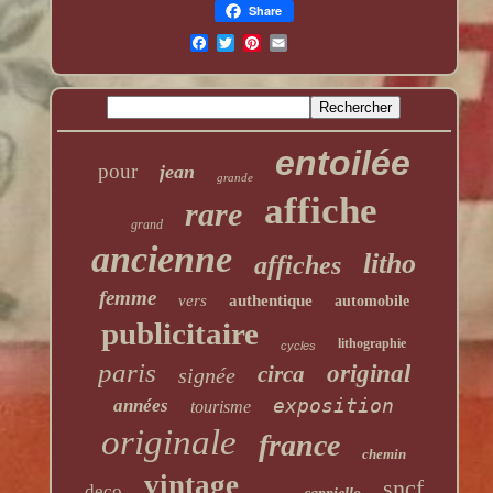
Share
entoilée
pour
jean
grande
affiche
rare
grand
ancienne
litho
affiches
femme
vers
authentique
automobile
publicitaire
lithographie
cycles
paris
original
circa
signée
exposition
années
tourisme
originale
france
chemin
vintage
sncf
deco