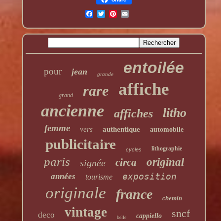
entoilée
pour
jean
grande
affiche
rare
grand
ancienne
litho
affiches
femme
vers
authentique
automobile
publicitaire
lithographie
cycles
paris
original
circa
signée
exposition
années
tourisme
originale
france
chemin
vintage
sncf
deco
cappiello
belle