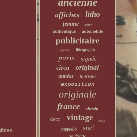
ancienne
litho
affiches
femme
vers
authentique
automobile
publicitaire
lithographie
cycles
paris
signée
original
circa
années
tourisme
exposition
originale
france
chemin
vintage
deco
belle
sncf
cappiello
ibles.
savignac