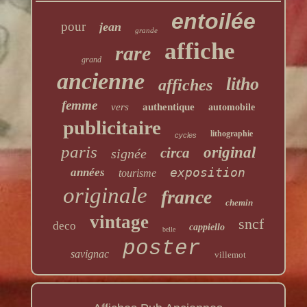
entoilée
pour
jean
grande
affiche
rare
grand
ancienne
litho
affiches
femme
vers
authentique
automobile
publicitaire
lithographie
cycles
paris
original
circa
signée
exposition
années
tourisme
originale
france
chemin
vintage
sncf
deco
cappiello
belle
poster
savignac
villemot