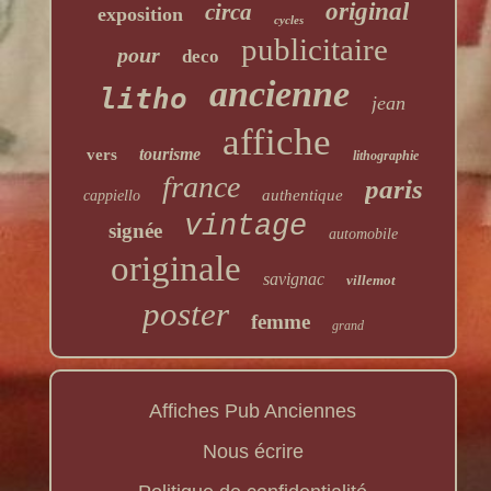
original
circa
exposition
cycles
publicitaire
pour
deco
ancienne
litho
jean
affiche
tourisme
vers
lithographie
france
paris
authentique
cappiello
vintage
signée
automobile
originale
savignac
villemot
poster
femme
grand
Affiches Pub Anciennes
Nous écrire