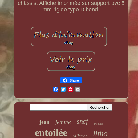
châssis. Affiche imprimée sur support pvc 5
mm rigide type Dibond.
Share
sncf
femme
jean
cycles
entoilée
litho
villemot