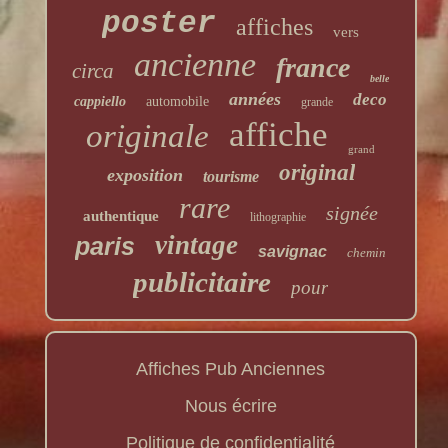
poster
affiches
vers
ancienne
france
circa
belle
années
deco
cappiello
automobile
grande
affiche
originale
grand
original
exposition
tourisme
rare
signée
authentique
lithographie
vintage
paris
savignac
chemin
publicitaire
pour
Affiches Pub Anciennes
Nous écrire
Politique de confidentialité