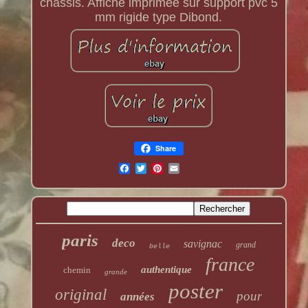
châssis. Affiche imprimée sur support pvc 5
mm rigide type Dibond.
Share
paris
deco
savignac
grand
belle
france
authentique
chemin
grande
poster
original
pour
années