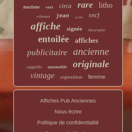
rare
litho
circa
tourisme
vers
sncf
jean
villemot
cycles
affiche
signée
lithographie
entoilée
affiches
ancienne
publicitaire
originale
cappiello
automobile
vintage
femme
exposition
Affiches Pub Anciennes
Nous écrire
Politique de confidentialité