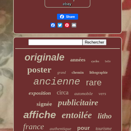
Share
originale
années
cycles
belle
poster
chemin
grand
lithographie
ancienne
rare
circa
exposition
vers
automobile
publicitaire
signée
affiche
entoilée
litho
france
pour
tourisme
authentique