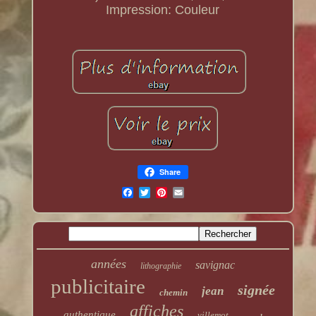
Impression: Couleur
Share
années
savignac
lithographie
publicitaire
signée
jean
chemin
affiches
authentique
villemot