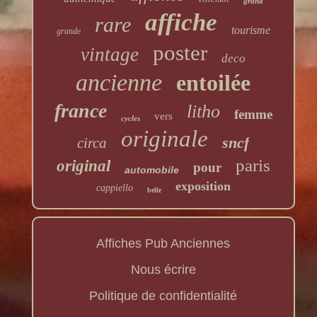
grand
affiche
rare
tourisme
grande
poster
vintage
deco
ancienne
entoilée
france
litho
femme
vers
cycles
originale
sncf
circa
paris
original
pour
automobile
exposition
cappiello
belle
Affiches Pub Anciennes
Nous écrire
Politique de confidentialité