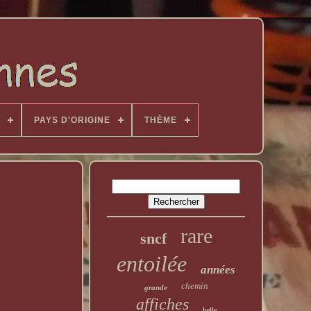
PAYS D'ORIGINE
THÈME
rare
sncf
entoilée
années
chemin
grande
affiches
belle