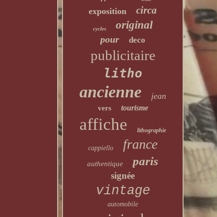
circa
exposition
original
cycles
pour
deco
publicitaire
litho
ancienne
jean
tourisme
vers
affiche
lithographie
france
cappiello
paris
authentique
signée
vintage
automobile