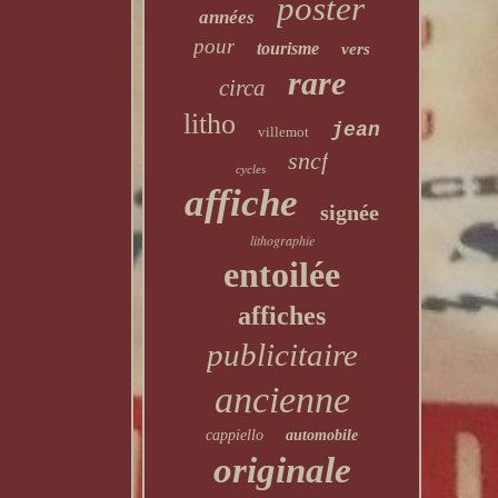
poster
années
pour
tourisme
vers
rare
circa
litho
jean
villemot
sncf
cycles
affiche
signée
lithographie
entoilée
affiches
publicitaire
ancienne
cappiello
automobile
originale