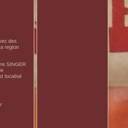
avec des
la region
taire SINGER
ie
t localisé
r