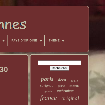
PAYS D'ORIGINE
THÈME
s30
paris
deco
belle
savignac
chemin
grand
authentique
grande
france
original