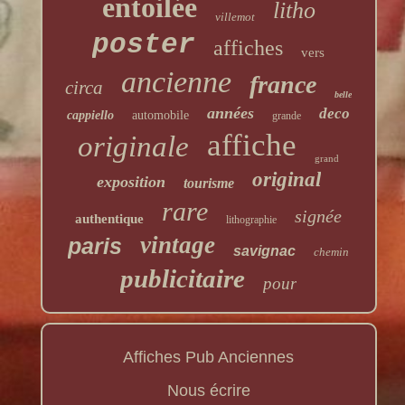
entoilée
litho
villemot
poster
affiches
vers
ancienne
france
circa
belle
années
deco
cappiello
automobile
grande
affiche
originale
grand
original
exposition
tourisme
rare
signée
authentique
lithographie
vintage
paris
savignac
chemin
publicitaire
pour
Affiches Pub Anciennes
Nous écrire